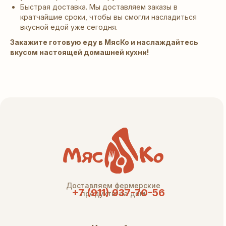
Быстрая доставка. Мы доставляем заказы в
кратчайшие сроки, чтобы вы смогли насладиться
вкусной едой уже сегодня.
Закажите готовую еду в МясКо и наслаждайтесь
вкусом настоящей домашней кухни!
Доставляем фермерские
+7 (911) 937-70-56
продукты на дом